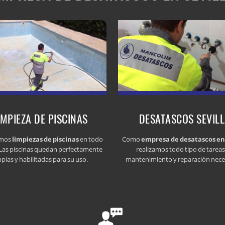
IMPIEZA DE PISCINAS
DESATASCOS SEVIL
amos
limpiezas de piscinas
en todo
Como
empresa de desatascos en 
. Las piscinas quedan perfectamente
realizamos todo tipo de tareas
mpias y habilitadas para su uso.
mantenimiento y reparación nece