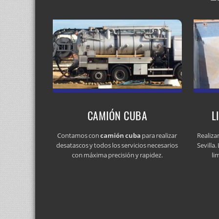
CAMIÓN CUBA
L
Contamos con
camión cuba
para realizar
Realiz
desatascos y todos los servicios necesarios
Sevilla
con máxima precisión y rapidez.
li